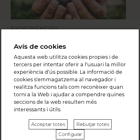
EXPERIÈNCIES
Natura, benestar, sostenibilitat, gastronomia, enologia,
Avís de cookies
esport...a
Ca
l’Andreu es ve a desconnectar, però també a
experimentar. Utilitzant sempre els recursos que ens dóna
Aquesta web utilitza cookies propies i de
el nostre entorn, hem dissenyat algunes activitats que
tercers per intentar oferir a l'usuari la millor
segur que t'encantaran.
experiència d'ús possible. La informació de
O ens vols proposar la teva?
cookies s'emmagatzema al navegador i
realitza funcions tals com reconèixer quan
>>
+ info
torni a la Web i ajudar a compendre quines
seccions de la web resulten més
interessants i útils.
Novembre 2019
Juliol 2020
Acceptar totes
Rebutjar totes
Configurar