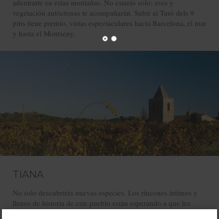
adentrarte en estas montañas. No estarás solo; aves y
vegetación autóctonas te acompañarán. Subir al Turó dels 9
pins tiene premio, vistas espectaculares hacia Barcelona, el mar
y hasta el Montseny.
TIANA
No solo descubrirás nuevas especies. Los rincones íntimos y
llenos de historia de este pueblo están esperando a que les
hagas una visita.