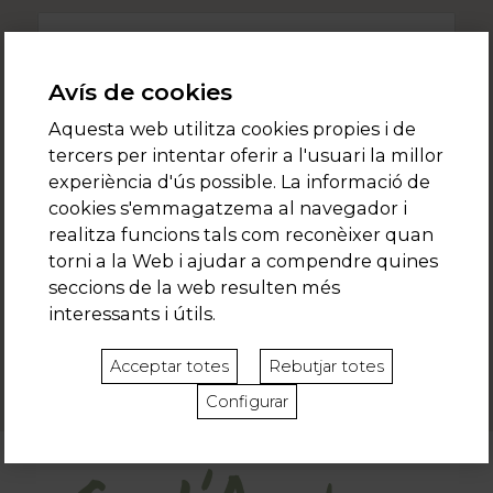
Avís de cookies
Comentaris
Aquesta web utilitza cookies propies i de
tercers per intentar oferir a l'usuari la millor
experiència d'ús possible. La informació de
cookies s'emmagatzema al navegador i
realitza funcions tals com reconèixer quan
torni a la Web i ajudar a compendre quines
seccions de la web resulten més
interessants i útils.
Acceptar totes
Rebutjar totes
Configurar